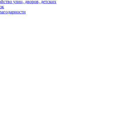
йство улиц, дворов, детских
ок
лагодарности