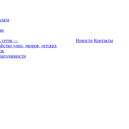
плата
ли
 сеток
—
Новости
Контакты
йство улиц, дворов, детских
ок
лагодарности