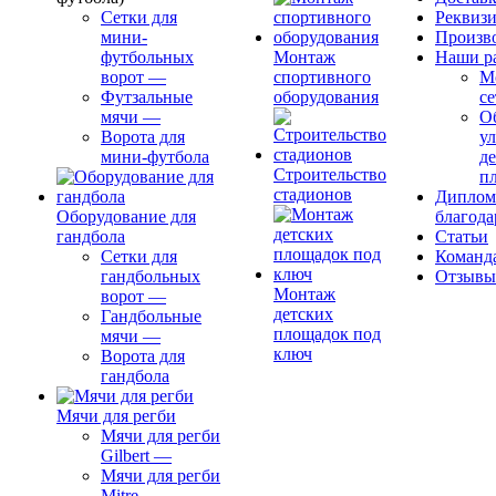
Сетки для
Реквиз
мини-
Произв
футбольных
Монтаж
Наши р
ворот
—
спортивного
М
Футзальные
оборудования
се
мячи
—
О
Ворота для
ул
мини-футбола
д
Строительство
п
стадионов
Диплом
Оборудование для
благода
гандбола
Статьи
Сетки для
Команд
гандбольных
Отзывы
Монтаж
ворот
—
детских
Гандбольные
площадок под
мячи
—
ключ
Ворота для
гандбола
Мячи для регби
Мячи для регби
Gilbert
—
Мячи для регби
Mitre