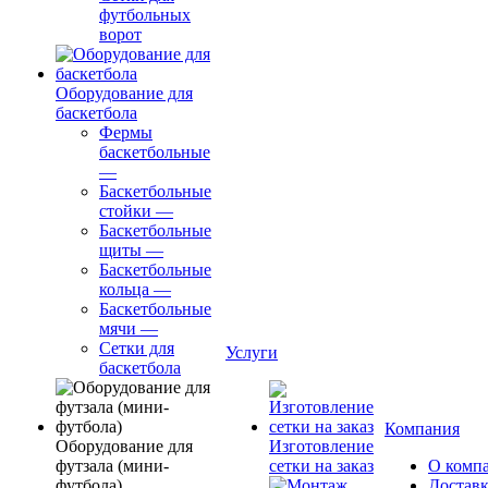
футбольных
ворот
Оборудование для
баскетбола
Фермы
баскетбольные
—
Баскетбольные
стойки
—
Баскетбольные
щиты
—
Баскетбольные
кольца
—
Баскетбольные
мячи
—
Сетки для
Услуги
баскетбола
Компания
Оборудование для
Изготовление
футзала (мини-
сетки на заказ
О комп
футбола)
Доставк