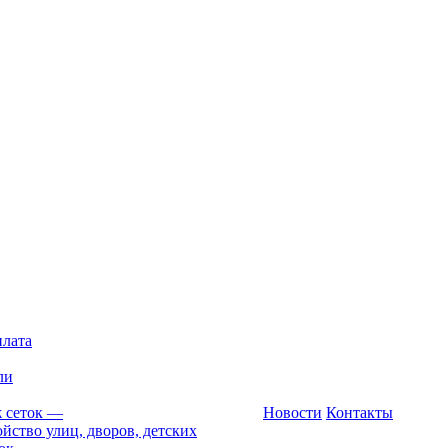
плата
ли
 сеток
—
Новости
Контакты
йство улиц, дворов, детских