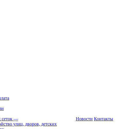
плата
ли
 сеток
—
Новости
Контакты
йство улиц, дворов, детских