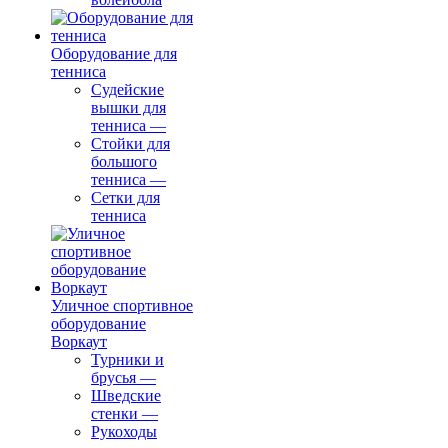
Оборудование для
тенниса
Судейские
вышки для
тенниса
—
Стойки для
большого
тенниса
—
Сетки для
тенниса
Уличное спортивное
оборудование
Воркаут
Турники и
брусья
—
Шведские
стенки
—
Рукоходы