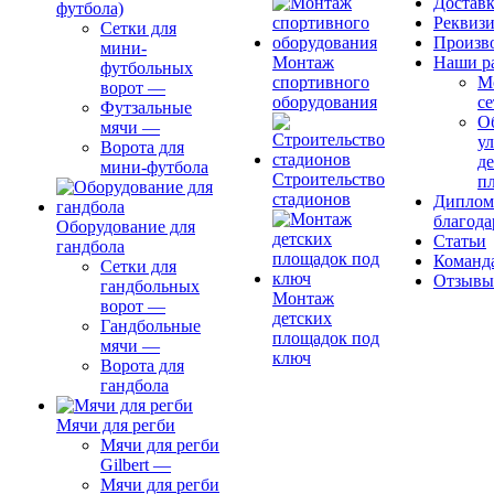
Доставк
футбола)
Реквиз
Сетки для
Произв
мини-
Монтаж
Наши р
футбольных
спортивного
М
ворот
—
оборудования
се
Футзальные
О
мячи
—
ул
Ворота для
д
мини-футбола
Строительство
п
стадионов
Диплом
благода
Оборудование для
Статьи
гандбола
Команд
Сетки для
Отзывы
гандбольных
Монтаж
ворот
—
детских
Гандбольные
площадок под
мячи
—
ключ
Ворота для
гандбола
Мячи для регби
Мячи для регби
Gilbert
—
Мячи для регби