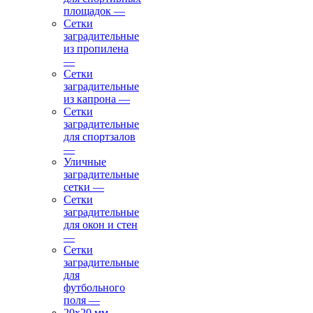
площадок
—
Сетки
заградительные
из пропилена
—
Сетки
заградительные
из капрона
—
Сетки
заградительные
для спортзалов
—
Уличные
заградительные
сетки
—
Сетки
заградительные
для окон и стен
—
Сетки
заградительные
для
футбольного
поля
—
20х20 мм
—