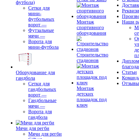
футбола)
Доставк
Сетки для
Реквиз
мини-
Произв
футбольных
Монтаж
Наши р
ворот
—
спортивного
М
Футзальные
оборудования
се
мячи
—
О
Ворота для
ул
мини-футбола
д
Строительство
п
стадионов
Диплом
благода
Статьи
Оборудование для
Команд
гандбола
Отзывы
Сетки для
Монтаж
гандбольных
детских
ворот
—
площадок под
Гандбольные
ключ
мячи
—
Ворота для
гандбола
Мячи для регби
Мячи для регби